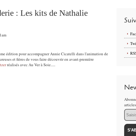
rie : Les kits de Nathalie
Sui
Fa
51am
Twi
RS
ème édition pour accompagner Annie Cicatelli dans l'animation de
reuses et fières de vous faire découvrir en avant-première
tzer
réalisés avec Au Ver à Soie.....
New
Abonne
article
Email