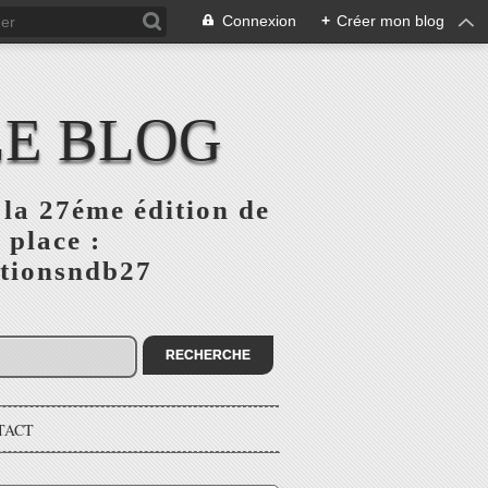
Connexion
+
Créer mon blog
LE BLOG
la 27éme édition de
 place :
ptionsndb27
TACT