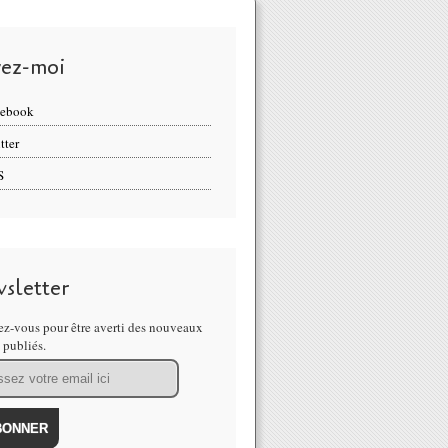
vez-moi
cebook
tter
S
sletter
z-vous pour être averti des nouveaux
s publiés.