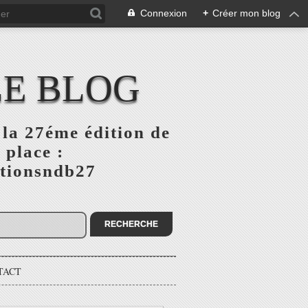
Connexion
+
Créer mon blog
LE BLOG
la 27éme édition de
 place :
ptionsndb27
TACT