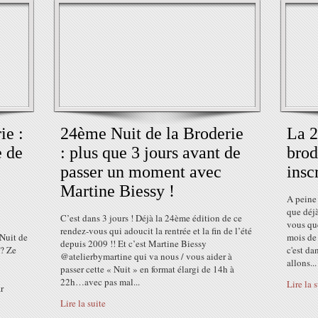
ie :
24ème Nuit de la Broderie
La 2
e de
: plus que 3 jours avant de
brod
passer un moment avec
insc
Martine Biessy !
A peine 
que déjà
C’est dans 3 jours ! Déjà la 24ème édition de ce
vous qu
rendez-vous qui adoucit la rentrée et la fin de l’été
Nuit de
mois de
depuis 2009 !! Et c’est Martine Biessy
 ? Ze
c'est da
@atelierbymartine qui va nous / vous aider à
allons...
passer cette « Nuit » en format élargi de 14h à
22h…avec pas mal...
Lire la 
r
Lire la suite