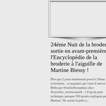
24éme Nuit de la broder
sortie en avant-premièr
l'Encyclopédie de la
broderie à l'aiguille de
Martine Biessy !
Plus que 2 jours maintenant pour la 24ème 
la broderie…et regardez qui vient d’arriver
Bible par @atelierbymartine chez
@eyrolles_loisirscreatifs : 1.8 kg de pure
technique, presque 500 points expliqués pa
Martine ! Ils seront là prêts à...