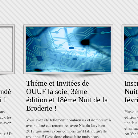
Théme et Invitées de
Insc
andé
OUUF la soie, 3ème
Nuit
 !
édition et 18ème Nuit de la
févr
Broderie !
ous
Plus qu
eaux les
édition
Vous avez été tellement nombreuses et nombreux à
us avez
une fois
avoir adoré ces rencontres avec Nicola Jarvis en
et anima
2017 que nous avons compris qu'il fallait qu'elle
eux ! Et
Au Ver 
revienne !! C'est donc chose faite mais nous