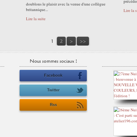
précéden
doublons le plaisir avec la venue d'une collègue
britannique...
Lire la 
Lire la suite
1
2
>
>>
Nous sommes sociaux !
Facebook
Twitter
Rss