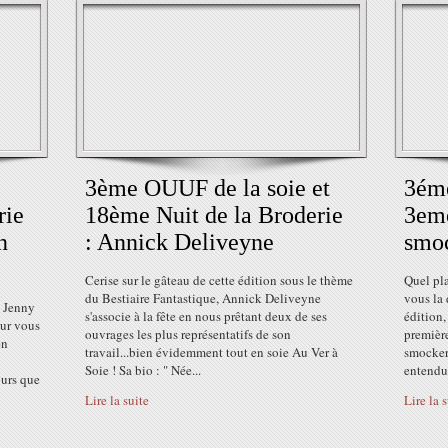
3ème OUUF de la soie et
3éme
rie
18ème Nuit de la Broderie
3eme
n
: Annick Deliveyne
smoc
Cerise sur le gâteau de cette édition sous le thème
Quel pla
du Bestiaire Fantastique, Annick Deliveyne
vous la 
s Jenny
s'associe à la fête en nous prêtant deux de ses
édition,
our vous
ouvrages les plus représentatifs de son
premièr
en
travail...bien évidemment tout en soie Au Ver à
smocker 
Soie ! Sa bio : " Née...
entendu 
ours que
Lire la suite
Lire la 