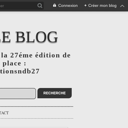
Connexion
+
Créer mon blog
LE BLOG
la 27éme édition de
 place :
ptionsndb27
TACT