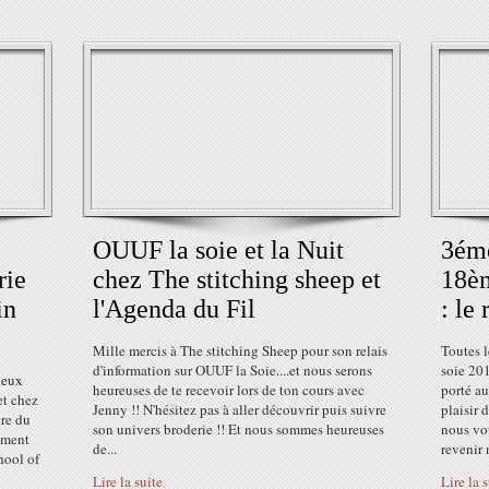
OUUF la soie et la Nuit
3éme
rie
chez The stitching sheep et
18èm
in
l'Agenda du Fil
: le
Mille mercis à The stitching Sheep pour son relais
Toutes l
d'information sur OUUF la Soie....et nous serons
soie 201
deux
heureuses de te recevoir lors de ton cours avec
porté au
et chez
Jenny !! N'hésitez pas à aller découvrir puis suivre
plaisir 
ire du
son univers broderie !! Et nous sommes heureuses
nous vo
ement
de...
revenir n
hool of
Lire la suite
Lire la 