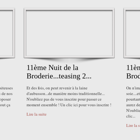
11ème Nuit de la
11èm
Broderie...teasing 2...
Brod
siteuses
Et des fois, on peut revenir à la laine
On n'im
u de nos
d'aubusson...de manière moins traditionnelle...
soie....
roposer
N'oubliez pas de vous inscrire pour passer ce
pourtant
tout ça
moment ensemble ! Un clic ici pour vous inscrire !
aurez de
N'oublie
Lire la suite
clic...
Lire la 