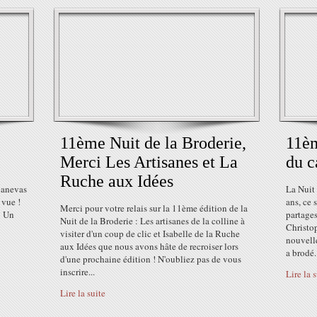
11ème Nuit de la Broderie,
11èm
Merci Les Artisanes et La
du c
Ruche aux Idées
 canevas
La Nuit 
 vue !
ans, ce 
Merci pour votre relais sur la 11ème édition de la
! Un
partages
Nuit de la Broderie : Les artisanes de la colline à
Christo
visiter d'un coup de clic et Isabelle de la Ruche
nouvelle
aux Idées que nous avons hâte de recroiser lors
a brodé.
d'une prochaine édition ! N'oubliez pas de vous
inscrire...
Lire la 
Lire la suite