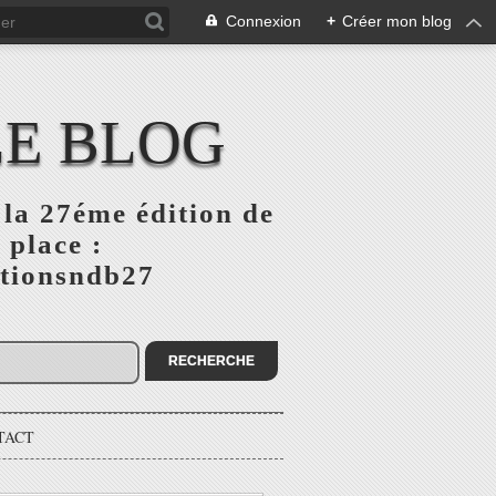
Connexion
+
Créer mon blog
LE BLOG
la 27éme édition de
 place :
ptionsndb27
TACT