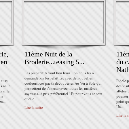
ie,
11ème Nuit de la
11èm
 en
Broderie...teasing 5...
du c
Nath
Les préparatifs vont bon train....on nous les a
demandé, on les refait...et avec de nouvelles
 aussi
Fidèle p
couleurs, ces packs découvertes Au Ver à Soie qui
us ne le
des visi
permettent de s'amuser avec toutes les matières
availler
attelée 
soyeuses...à prix préférentiel ! Et pour vous ce sera
ors
pousser 
quelle...
n...
peint qu
Un...
Lire la suite
Lire la 