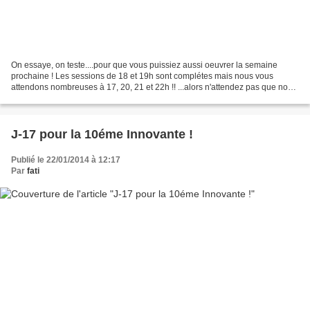
On essaye, on teste....pour que vous puissiez aussi oeuvrer la semaine
prochaine ! Les sessions de 18 et 19h sont complétes mais nous vous
attendons nombreuses à 17, 20, 21 et 22h !! ...alors n'attendez pas que nous
puissions préparer vos surprises !...
J-17 pour la 10éme Innovante !
Publié le 22/01/2014 à 12:17
Par
fati