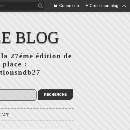
Connexion
+
Créer mon blog
LE BLOG
la 27éme édition de
 place :
ptionsndb27
TACT