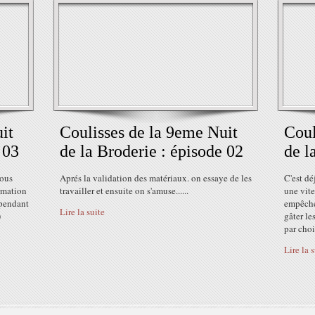
it
Coulisses de la 9eme Nuit
Coul
 03
de la Broderie : épisode 02
de l
ous
Aprés la validation des matériaux. on essaye de les
C'est dé
rmation
travailler et ensuite on s'amuse......
une vite
 pendant
empêche 
Lire la suite
)
gâter le
par chois
Lire la 