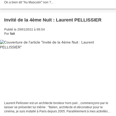
On a bien dit "Au Masculin" non ?...
Invité de la 4ème Nuit : Laurent PELLISSIER
Publié le 29/01/2011 à 08:54
Par
fati
Laurent Pellissier est un architecte brodeur hors pair....commençons par le
laisser se présenter lui même : "Italien, architecte et décorateur pour le
cinéma, je suis installé à Paris depuis 2005. Parallèlement à mes activités
professionnelles j'ai toujours...