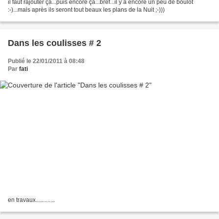
il faut rajouter ça...puis encore ça...bref...il y a encore un peu de boulot
:-)...mais après ils seront tout beaux les plans de la Nuit ;-)))
Dans les coulisses # 2
Publié le 22/01/2011 à 08:48
Par
fati
en travaux.............