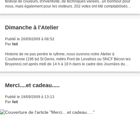
festival de couleurs, d'inventivité, de techniques variées...un bonheur pour
nous, mais également pour les visiteurs. 202 votes ont été comptabilisés
entre 18 h et minuit et...
Dimanche à l'Atelier
Publié le 20/09/2009 à 08:52
Par
fati
Histoire de ne pas perdre le rythme, nous ouvrons notre Atelier à
Courbevoie (196 bd St Denis, métro Pont de Levallois ou SNCF Bécon les
Bruyeres) cet aprés midi de 14 h à 18 h dans le cadre des Journées du
Patrimoine... Nous allons essayer de conjurer...
Merci....et cadeau.....
Publié le 19/09/2009 à 13:13
Par
fati