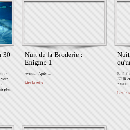
u 30
Nuit de la Broderie :
Nuit
Enigme 1
qu'u
 pour
Avant.... Après....
Et là, il
e voir
JOUR et 
Lire la suite
 à
23h00...
ir plus
Lire la 