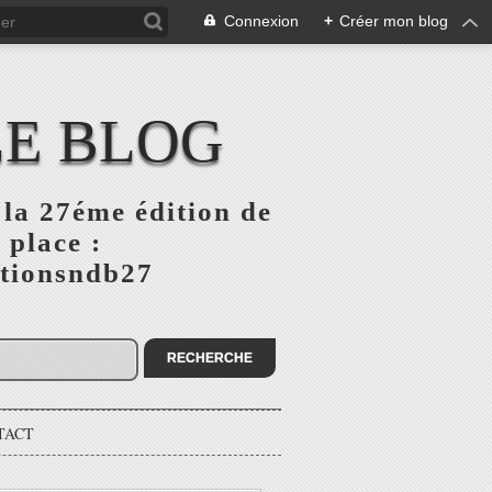
Connexion
+
Créer mon blog
LE BLOG
la 27éme édition de
 place :
ptionsndb27
TACT