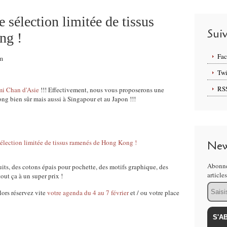
 sélection limitée de tissus
Sui
ng !
Fa
am
Twi
RS
i Chan d'Asie
!!! Effectivement, nous vous proposerons une
ng bien sûr mais aussi à Singapour et au Japon !!!
New
Abonne
ts, des cotons épais pour pochette, des motifs graphique, des
article
out ça à un super prix !
Email
lors réservez vite
votre agenda du 4 au 7 février
et / ou votre place