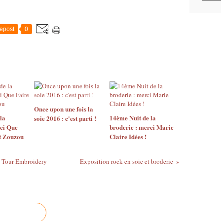
epost
0
Once upon une fois la
la
14ème Nuit de la
soie 2016 : c'est parti !
ci Que
broderie : merci Marie
et Zouzou
Claire Idées !
 Tour Embroidery
Exposition rock en soie et broderie