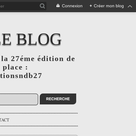
Connexion
+
Créer mon blog
LE BLOG
la 27éme édition de
 place :
ptionsndb27
TACT