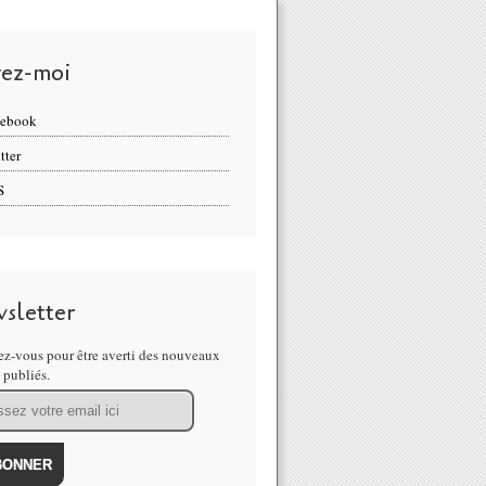
vez-moi
cebook
tter
S
sletter
z-vous pour être averti des nouveaux
s publiés.